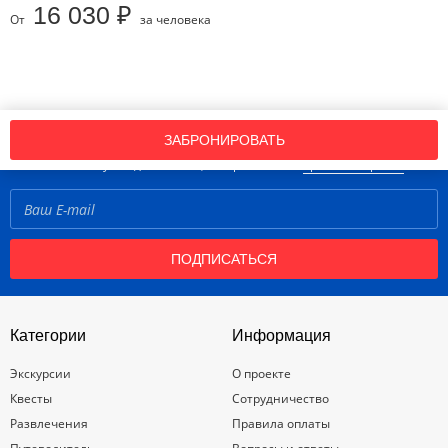
16 030 ₽
От
за человека
Подпишись на нашу рассылку новостей!
ЗАБРОНИРОВАТЬ
Нажимая кнопку «Подписаться», вы принимаете
правила портала
ПОДПИСАТЬСЯ
Категории
Информация
Экскурсии
О проекте
Квесты
Сотрудничество
Развлечения
Правила оплаты