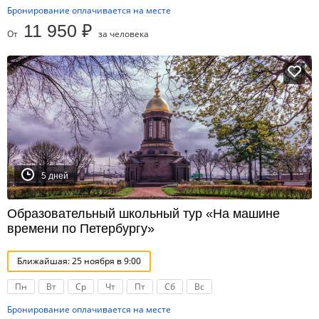
Бронирование оплачивается на месте
11 950 ₽
От
за человека
5 дней
Образовательный школьный тур «На машине
времени по Петербургу»
Ближайшая: 25 ноября в 9:00
Пн
Вт
Ср
Чт
Пт
Сб
Вс
Бронирование оплачивается на месте