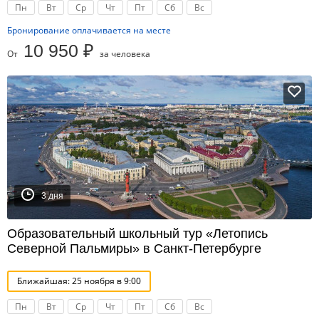
Пн
Вт
Ср
Чт
Пт
Сб
Вс
Бронирование оплачивается на месте
10 950 ₽
От
за человека
3 дня
Образовательный школьный тур «Летопись
Северной Пальмиры» в Санкт-Петербурге
Ближайшая: 25 ноября в 9:00
Пн
Вт
Ср
Чт
Пт
Сб
Вс