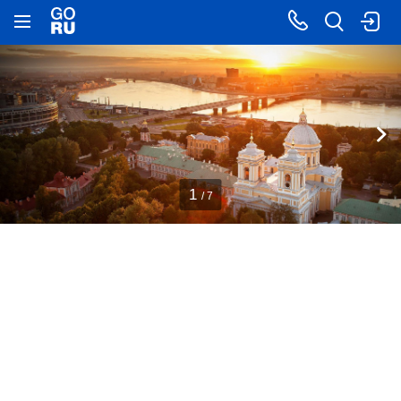
1
/ 7