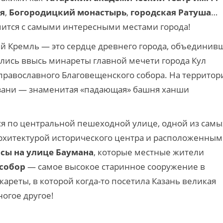
я
,
Богородицкий монастырь
,
городская Ратуша
…
мится с самыми интересными местами города!
й Кремль — это сердце древнего города, объединив
нулись ввысь минареты главной мечети города Кул
православного Благовещенского собора. На территор
азани — знаменитая «падающая» башня ханши
ся по центральной пешеходной улице, одной из самы
 архитектурой исторического центра и расположенны
сы на улице Баумана
, которые местные жители
 собор
— самое высокое старинное сооружение в
кареты, в которой когда-то посетила Казань великая
огое другое!