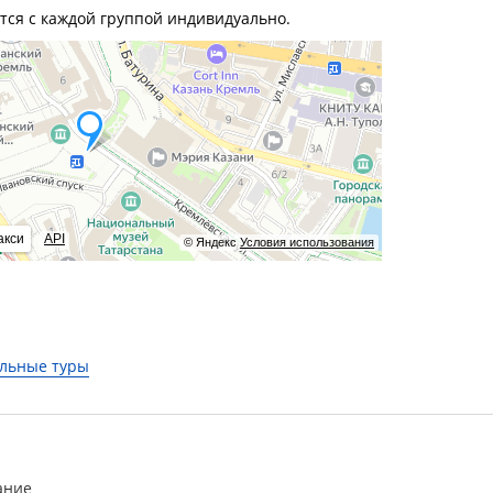
тся с каждой группой индивидуально.
акси
API
© Яндекс
Условия использования
льные туры
ание