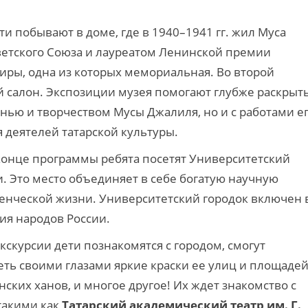
ети побывают в доме, где в 1940–1941 гг. жил Муса
ветского Союза и лауреатом Ленинской премии
иры, одна из которых мемориальная. Во второй
й салон. Экспозиции музея помогают глубже раскрыт
нью и творчеством Мусы Джалиля, но и с работами е
еятелей татарской культуры.
 конце программы ребята посетят Университетский
. Это место объединяет в себе богатую научную
денческой жизни. Университетский городок включен 
ия народов России.
кскурсии дети познакомятся с городом, смогут
еть своими глазами яркие краски ее улиц и площадей
нских ханов, и многое другое! Их ждет знакомство с
такими как
Татарский академический театр им. Г.