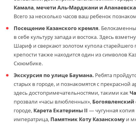
Камала
,
мечети Аль-Марджани и Апанаевска
Всего за несколько часов ваш ребенок познако
Посещение Казанского кремля
. Белокаменны
в себе культуру запада и востока. Здесь взмет
Шариф и сверкают золотом купола старейшего 
крепости также находится один из символов К
Сююмбике.
Экскурсия по улице Баумана.
Ребята пройдут
старых в городе, и познакомятся с прекрасной
здесь достопримечательностями, такими как
Ча
прозвали
«часы влюбленных»,
Богоявленский
городе,
Карета Екатерины II
— чугунная копия 
императрица,
Памятник Коту Казанскому
и мн