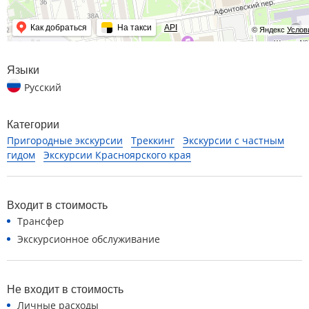
Как добраться
На такси
API
© Яндекс
Услов
Языки
Русский
Категории
Пригородные экскурсии
Треккинг
Экскурсии с частным
гидом
Экскурсии Красноярского края
Входит в стоимость
Трансфер
Экскурсионное обслуживание
Не входит в стоимость
Личные расходы