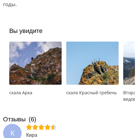
годы.
Вы увидите
скала Арка
скала Красный гребень
Вторая
видовк
Отзывы
(6)
К
Кира