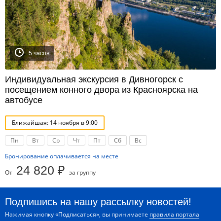
5 часов
Индивидуальная экскурсия в Дивногорск с
посещением конного двора из Красноярска на
автобусе
Ближайшая: 14 ноября в 9:00
Пн
Вт
Ср
Чт
Пт
Сб
Вс
Бронирование оплачивается на месте
24 820 ₽
От
за группу
Подпишись на нашу рассылку новостей!
Нажимая кнопку «Подписаться», вы принимаете
правила портала