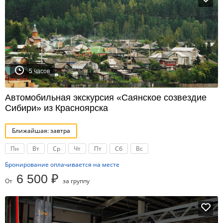
5 часов
Автомобильная экскурсия «Саянское созвездие
Сибири» из Красноярска
Ближайшая: завтра
Пн
Вт
Ср
Чт
Пт
Сб
Вс
Бронирование оплачивается на месте
6 500 ₽
От
за группу