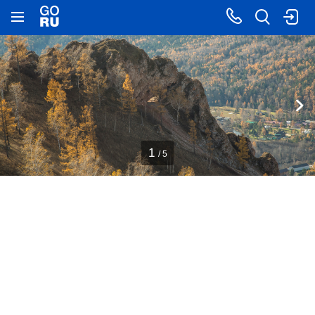
1
/ 5