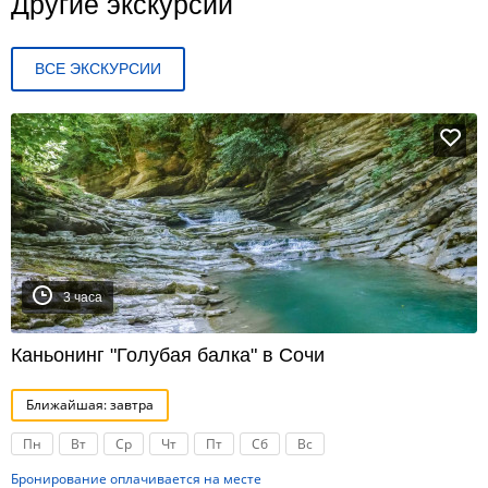
Другие экскурсии
ВСЕ ЭКСКУРСИИ
3 часа
Каньонинг "Голубая балка" в Сочи
Ближайшая: завтра
Пн
Вт
Ср
Чт
Пт
Сб
Вс
Бронирование оплачивается на месте