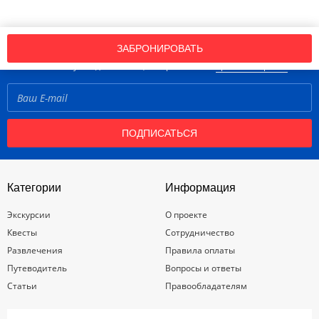
Подпишись на нашу рассылку новостей!
ЗАБРОНИРОВАТЬ
Нажимая кнопку «Подписаться», вы принимаете
правила портала
ПОДПИСАТЬСЯ
Категории
Информация
Экскурсии
О проекте
Квесты
Сотрудничество
Развлечения
Правила оплаты
Путеводитель
Вопросы и ответы
Статьи
Правообладателям