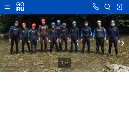
1
/ 6