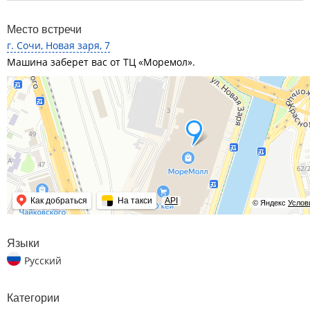
Место встречи
г. Сочи, Новая заря, 7
Машина заберет вас от ТЦ «Моремол».
Как добраться
На такси
API
© Яндекс
Услов
Языки
Русский
Категории