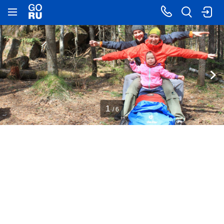
1
/ 6