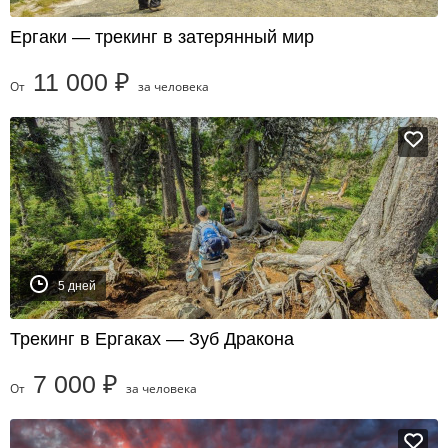
Ергаки — трекинг в затерянный мир
11 000 ₽
От
за человека
5 дней
Трекинг в Ергаках — Зуб Дракона
7 000 ₽
От
за человека