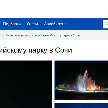
Подборки
Отели
Авиабилеты
м
Вечерняя экскурсия по Олимпийскому парку в Сочи
ийскому парку в Сочи