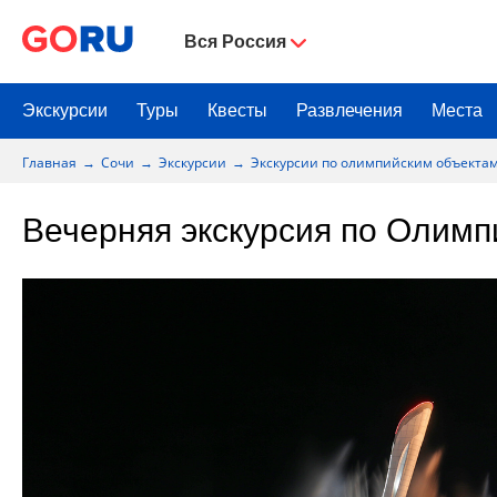
Вся Россия
Экскурсии
Туры
Квесты
Развлечения
Места
Главная
Сочи
Экскурсии
Экскурсии по олимпийским объекта
Вечерняя экскурсия по Олимп