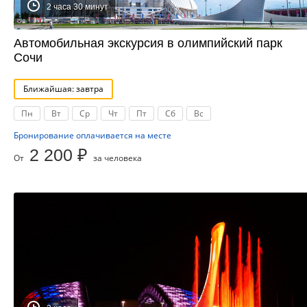
2 часа 30 минут
Автомобильная экскурсия в олимпийский парк
Сочи
Ближайшая: завтра
Пн
Вт
Ср
Чт
Пт
Сб
Вс
Бронирование оплачивается на месте
2 200 ₽
От
за человека