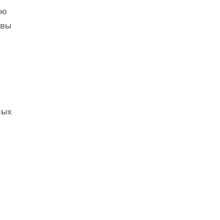
ую
 вы
ных