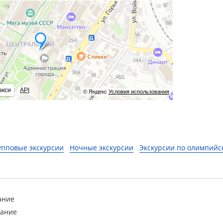
акси
API
© Яндекс
Условия использования
упповые экскурсии
Ночные экскурсии
Экскурсии по олимпийс
ание
вание