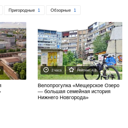
Пригородные
1
Обзорные
1
9
2 часа
Рейтинг: 4.8
я
Велопрогулка «Мещерское Озеро
»
— большая семейная история
Нижнего Новгорода»