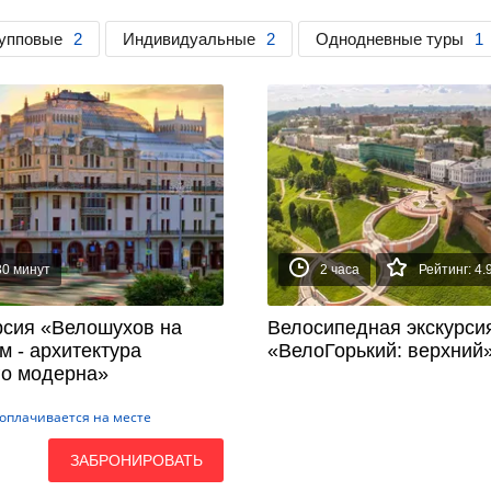
упповые
2
Индивидуальные
2
Однодневные туры
1
30 минут
2 часа
Рейтинг: 4.
рсия «Велошухов на
Велосипедная экскурси
м - архитектура
«ВелоГорький: верхний
го модерна»
оплачивается на месте
ЗАБРОНИРОВАТЬ