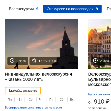
Все экскурсии
9
Экскурсии на велосипедах
9
Гр
3 часа
Рейтинг: 4.8
2 часа 
Индивидуальная велоэкскурсия
Велоэкску
«Казань 1000 лет»
Бульварно
московско
Ближайшая: завтра
Бронирование 
Пн
Вт
Ср
Чт
Пт
Сб
Вс
910 ₽
От
Бронирование оплачивается на месте
за человека