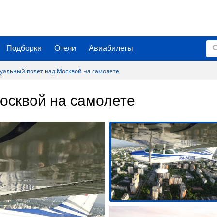
Подборки
Отели
Авиабилеты
уальный полет над Москвой на самолете
осквой на самолете