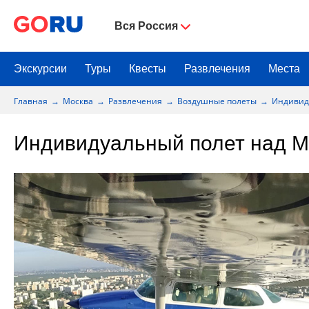
Вся Россия
Экскурсии
Туры
Квесты
Развлечения
Места
Главная
Москва
Развлечения
Воздушные полеты
Индивид
Индивидуальный полет над М