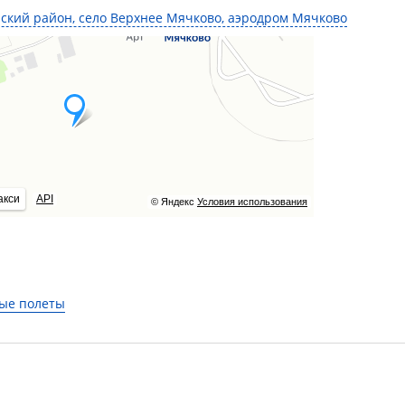
нский район, село Верхнее Мячково, аэродром Мячково
акси
API
© Яндекс
Условия использования
ые полеты