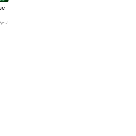
ве
Русь"