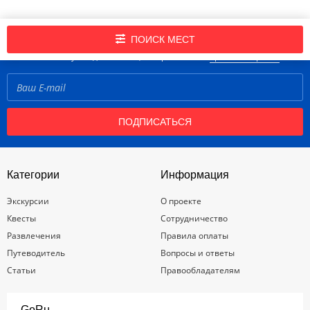
Подпишись на нашу рассылку новостей!
ПОИСК МЕСТ
Нажимая кнопку «Подписаться», вы принимаете
правила портала
ПОДПИСАТЬСЯ
Категории
Информация
Экскурсии
О проекте
Квесты
Сотрудничество
Развлечения
Правила оплаты
Путеводитель
Вопросы и ответы
Статьи
Правообладателям
GoRu