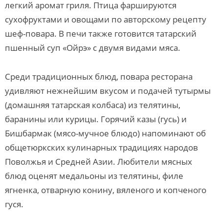
легкий аромат гриля. Птица фаршируются
сухофруктами и овощами по авторскому рецепту
шеф-повара. В печи также готовится татарский
пшенный суп «Ойрэ» с двумя видами мяса.
Среди традиционных блюд, повара ресторана
удивляют нежнейшим вкусом и подачей тутырмы
(домашняя татарская колбаса) из телятины,
баранины или курицы. Горячий казы (гусь) и
Бишбармак (мясо-мучное блюдо) напоминают об
общетюркских кулинарных традициях народов
Поволжья и Средней Азии. Любители мясных
блюд оценят медальоны из телятины, филе
ягненка, отварную конину, вяленого и копченого
гуся.