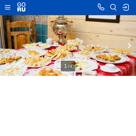
1
/ 4