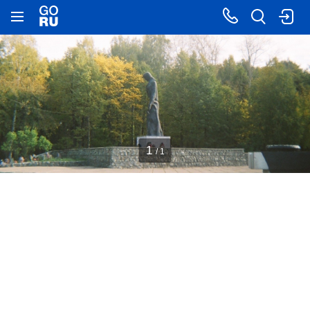
1
/ 1