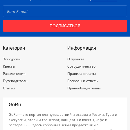
ПОДПИСАТЬСЯ
Категории
Информация
Экскурсии
О проекте
Квесты
Сотрудничество
Развлечения
Правила оплаты
Путеводитель
Вопросы и ответы
Статьи
Правообладателям
GoRu
GoRu — это портал для путешествий и отдыха в России. Туры и
экскурсии, отели и транспорт, концерты и квесты, кафе и
рестораны — здесь собраны тысячи предложений с