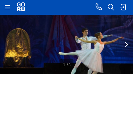
1
/ 3