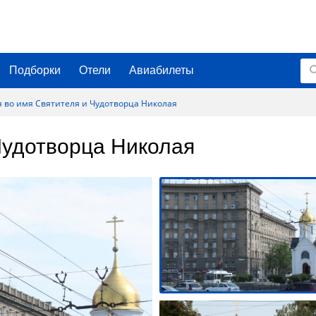
Подборки
Отели
Авиабилеты
 во имя Святителя и Чудотворца Николая
Чудотворца Николая