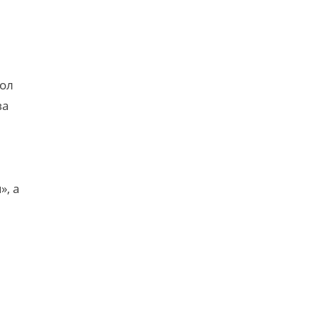
вол
ва
, а