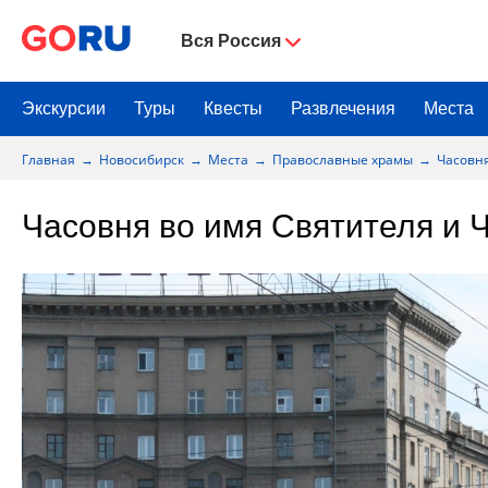
Вся Россия
Экскурсии
Туры
Квесты
Развлечения
Места
Главная
Новосибирск
Места
Православные храмы
Часовня
Часовня во имя Святителя и 