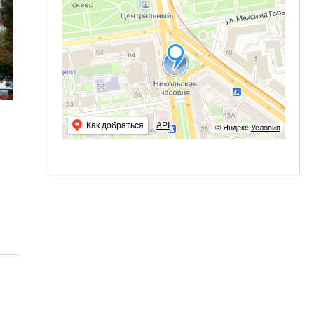
Как добраться
API
© Яндекс
Условия