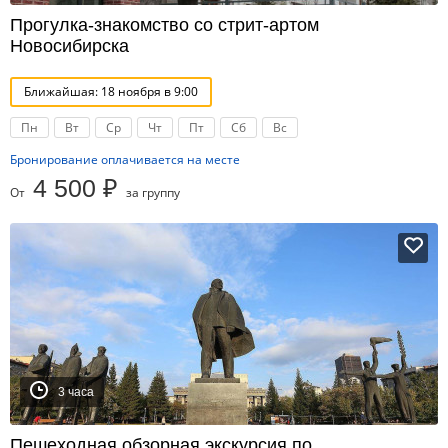
Прогулка-знакомство со стрит-артом
Новосибирска
Ближайшая: 18 ноября в 9:00
Пн
Вт
Ср
Чт
Пт
Сб
Вс
Бронирование оплачивается на месте
4 500 ₽
От
за группу
3 часа
Пешеходная обзорная экскурсия по