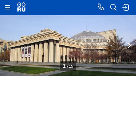
1
/ 15