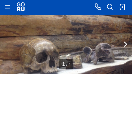
1
/ 7