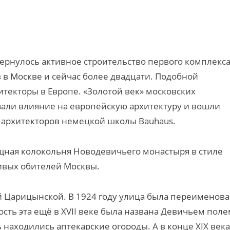
звернулось активное строительство первого комплекс
 в Москве и сейчас более двадцати. Подобной
текторы в Европе. «Золотой век» московских
азали влияние на европейскую архитектуру и вошли
и архитекторов немецкой школы Bauhaus.
ящная колокольня Новодевичьего монастыря в стиле
сивых обителей Москвы.
 Царицынской. В 1924 году улица была переименов
ость эта ещё в XVII веке была названа Девичьем пол
 находились аптекарские огороды. А в конце XIX века