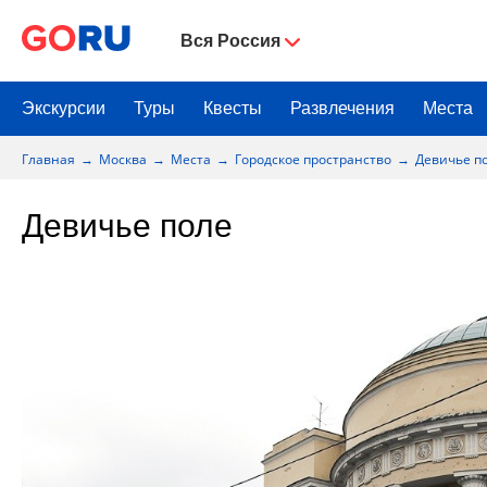
Вся Россия
Экскурсии
Туры
Квесты
Развлечения
Места
Главная
Москва
Места
Городское пространство
Девичье п
Девичье поле