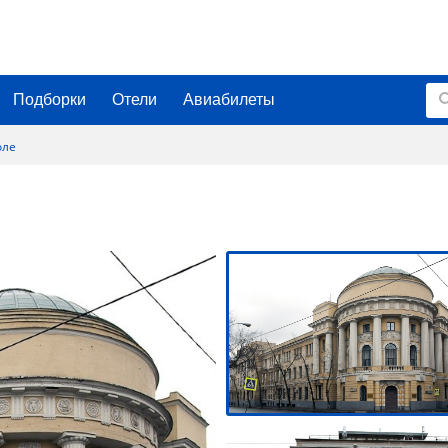
Подборки
Отели
Авиабилеты
оле