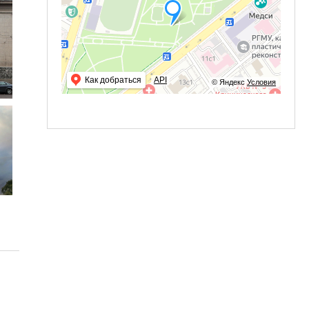
Как добраться
API
© Яндекс
Условия