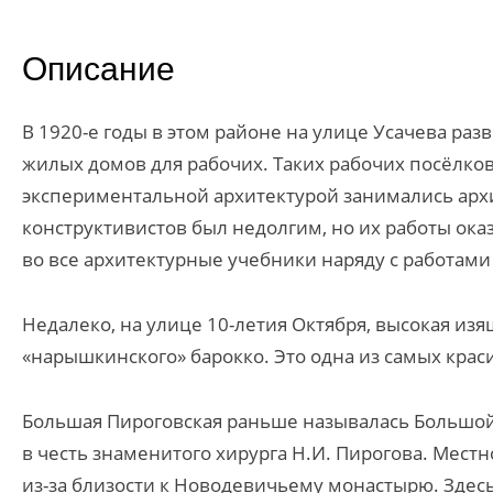
Описание
В 1920-е годы в этом районе на улице Усачева ра
жилых домов для рабочих. Таких рабочих посёлков
экспериментальной архитектурой занимались архи
конструктивистов был недолгим, но их работы ок
во все архитектурные учебники наряду с работам
Недалеко, на улице 10-летия Октября, высокая из
«нарышкинского» барокко. Это одна из самых кра
Большая Пироговская раньше называлась Большой
в честь знаменитого хирурга Н.И. Пирогова. Местн
из-за близости к Новодевичьему монастырю. Здесь