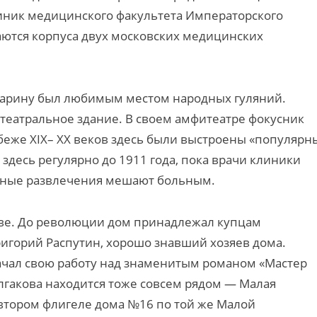
иник медицинского факультета Императорского
аются корпуса двух московских медицинских
старину был любимым местом народных гуляний.
е театральное здание. В своем амфитеатре фокусник
еже XIX– XX веков здесь были выстроены «популярн
здесь регулярно до 1911 года, пока врачи клиники
шумные развлечения мешают больным.
кве. До революции дом принадлежал купцам
игорий Распутин, хорошо знавший хозяев дома.
начал свою работу над знаменитым романом «Мастер
улгакова находится тоже совсем рядом — Малая
о втором флигеле дома №16 по той же Малой