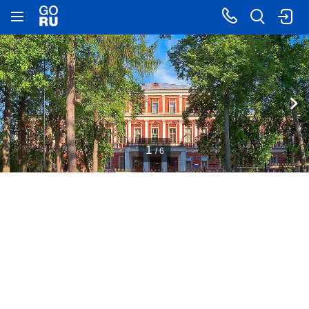
1
/ 6