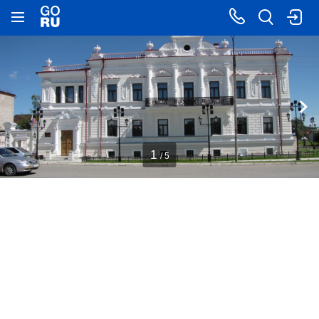
1
/ 5