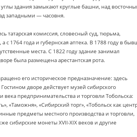
: углы здания замыкают круглые башни, над восточн
ад западными — часовня.
сь татарская комиссия, словесный суд, тюрьма,
а с 1764 года и губернская аптека. В 1788 году в бы
тственные места. С 1822 году здание занимал
дворе была размещена арестантская рота.
ращено его историческое предназначение: здесь
 в Гостином дворе действует музей сибирского
и века предпринимательства и торговли Тобольска:
», «Таможня», «Сибирский торг», «Тобольск как цент
линные предметы местного производства и торговли,
акже сибирские монеты XVII-XIX веков и другие