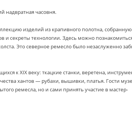
й надвратная часовня.
ллекцию изделий из крапивного полотна, собранную
в и секреты технологии. Здесь можно познакомиться
олста. Это северное ремесло было незаслуженно за
ихся к XIX веку: ткацкие станки, веретена, инструм
чества хантов — рубахи, вышивки, платья. Гости муз
того ремесла, но и сами принять участие в мастер-