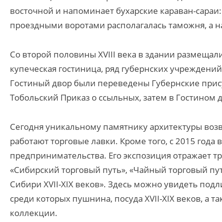
восточной и напоминает бухарские караван-сараи
проездными воротами располагалась таможня, а н
Со второй половины XVIII века в здании размещали
купеческая гостиница, ряд губернских учреждений, 
Гостиный двор были переведены Губернские прису
Тобольский Приказ о ссыльных, затем в Гостином 
Сегодня уникальному памятнику архитектуры возв
работают торговые лавки. Кроме того, с 2015 года
предпринимательства. Его экспозиция отражает тр
«Сибирский торговый путь», «Чайный торговый путь
Сибири XVII-XIX веков». Здесь можно увидеть под
среди которых пушнина, посуда XVII-XIX веков, а т
коллекции.