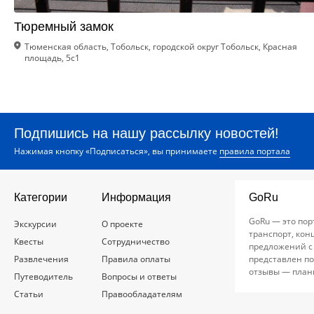
Тюремный замок
Тюменская область, Тобольск, городской округ Тобольск, Красная
площадь, 5с1
Подпишись на нашу рассылку новостей!
Нажимая кнопку «Подписаться», вы принимаете
правила портала
Категории
Информация
GoRu
GoRu — это пор
Экскурсии
О проекте
транспорт, кон
Квесты
Сотрудничество
предложений с
Развлечения
Правила оплаты
представлен по
отзывы — план
Путеводитель
Вопросы и ответы
Статьи
Правообладателям