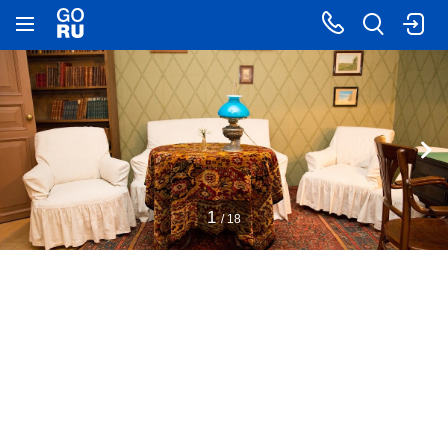
1
/ 18