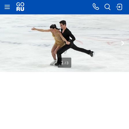
1
/ 3