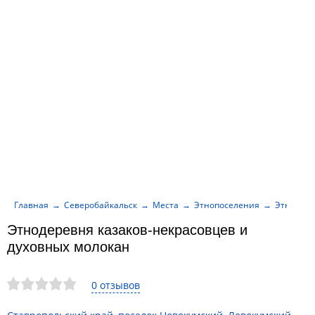
Главная
Северобайкальск
Места
Этнопоселения
Этнодере
Этнодеревня казаков-некрасовцев и
духовных молокан
0 отзывов