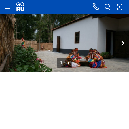
1
/ 11