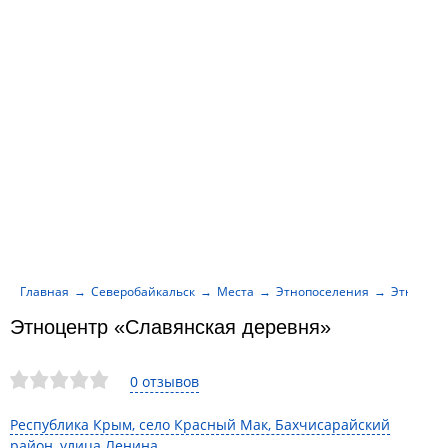
Главная
Северобайкальск
Места
Этнопоселения
Этноцент
Этноцентр «Славянская деревня»
0 отзывов
Республика Крым, село Красный Мак, Бахчисарайский
район, улица Ленина