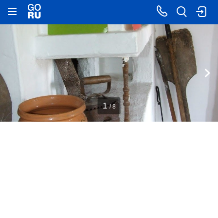
1
/ 8