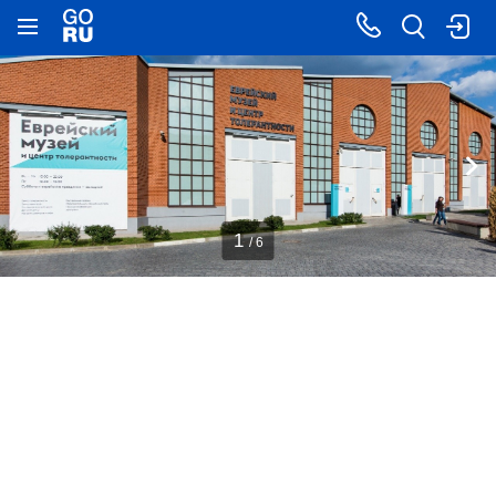
1
/ 6