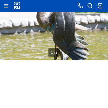
1
/ 1