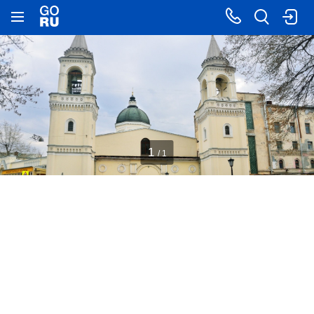
1
/ 1