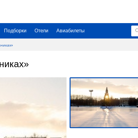
Подборки
Отели
Авиабилеты
жниках»
никах»