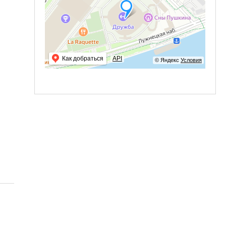
Как добраться
API
© Яндекс
Условия