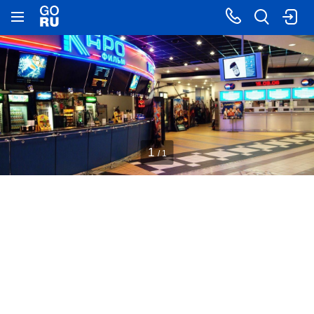
1
/ 1