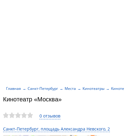
Главная
Санкт-Петербург
Места
Кинотеатры
Кинотеатр «М
Кинотеатр «Москва»
0 отзывов
Санкт-Петербург, площадь Александра Невского, 2