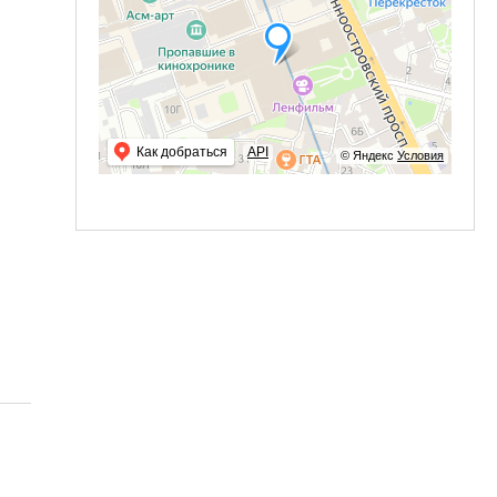
Как добраться
API
© Яндекс
Условия