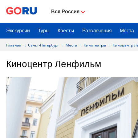
Вся Россия
Экскурсии
Туры
Квесты
Развлечения
Места
Главная
Санкт-Петербург
Места
Кинотеатры
Киноцентр Л
Киноцентр Ленфильм