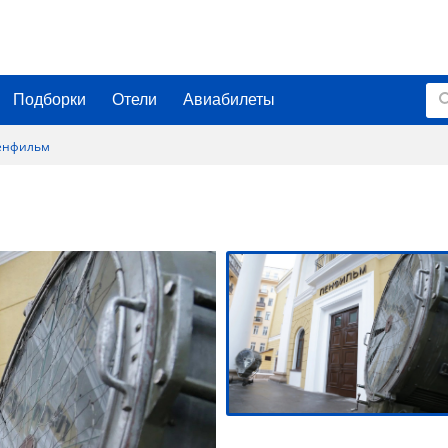
Подборки
Отели
Авиабилеты
енфильм