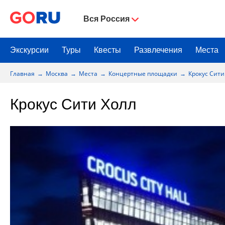
Вся Россия
Экскурсии
Туры
Квесты
Развлечения
Места
Главная
Москва
Места
Концертные площадки
Крокус Сити
Крокус Сити Холл