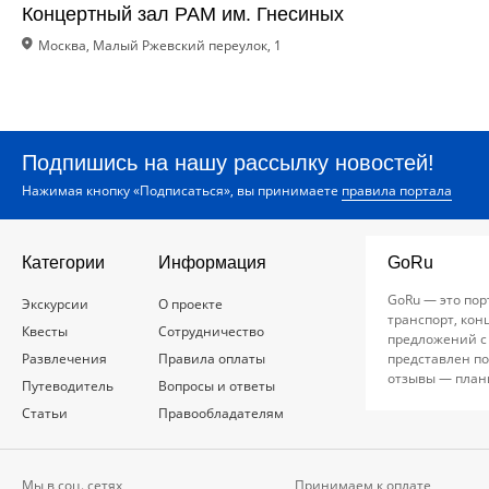
Концертный зал РАМ им. Гнесиных
Москва, Малый Ржевский переулок, 1
Подпишись на нашу рассылку новостей!
Нажимая кнопку «Подписаться», вы принимаете
правила портала
Категории
Информация
GoRu
GoRu — это пор
Экскурсии
О проекте
транспорт, кон
Квесты
Сотрудничество
предложений с
Развлечения
Правила оплаты
представлен по
отзывы — план
Путеводитель
Вопросы и ответы
Статьи
Правообладателям
Мы в соц. сетях
Принимаем к оплате