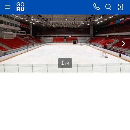
1
/ 4