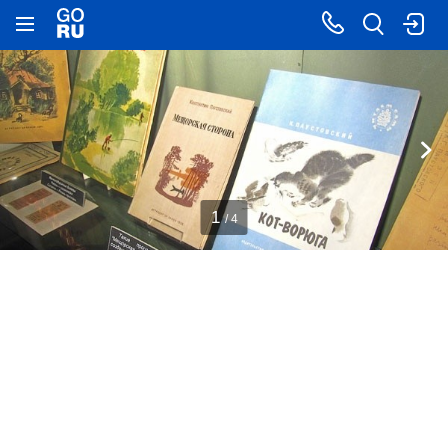
1
/ 4