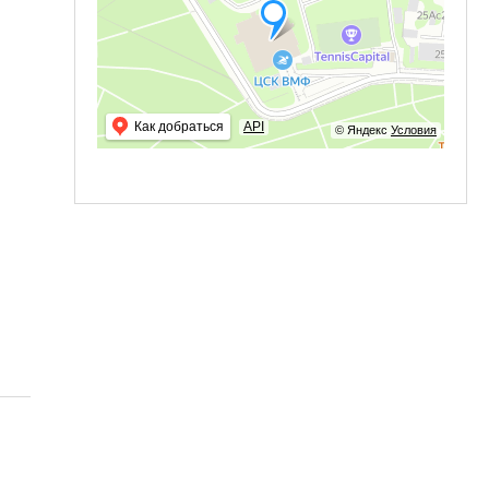
Как добраться
API
© Яндекс
Условия