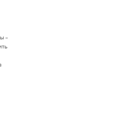
ы –
ить
в