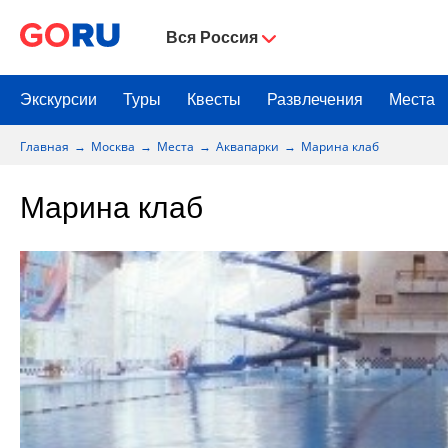
Вся Россия
Экскурсии
Туры
Квесты
Развлечения
Места
Главная
Москва
Места
Аквапарки
Марина клаб
Марина клаб