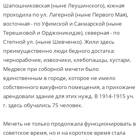
Шапошниковская (ныне Леушинского), южная
проходила по ул. Лагерной (ныне Первого Мая),
восточ­ная - по Уфимской и Сакмарской (ныне
Терешковой и Орджони­кидзе), северная - по
Степной ул. (ныне Шевченко). Жили здесь
преимущественно люди бедного достатка:
чернорабочие, извоз­чики, хлебопашцы, кустари.
Медресе при соборной мечети было
единственным в горо­де, которое не имело
собственного вакуфного помещения, а при­хожане
арендовали здание для этих нужд. В 1914-1915 уч.
г. здесь обучались 75 человек.
Мечеть не только продолжала функционировать в
советское время, но и на короткое время стала