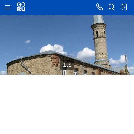
1
/ 1