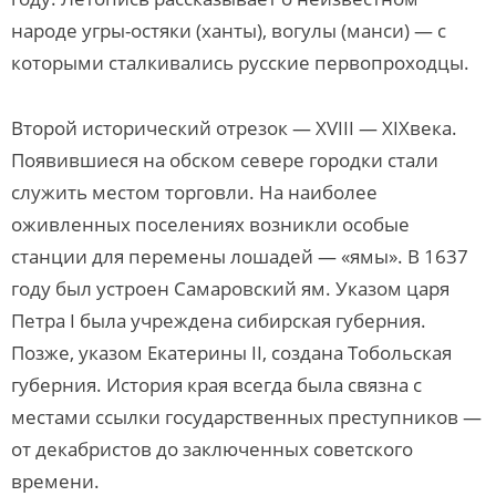
народе угры-остяки (ханты), вогулы (манси) — с
которыми сталкивались русские первопроходцы.
Второй исторический отрезок — XVIII — XIXвека.
Появившиеся на обском севере городки стали
служить местом торговли. На наиболее
оживленных поселениях возникли особые
станции для перемены лошадей — «ямы». В 1637
году был устроен Самаровский ям. Указом царя
Петра I была учреждена сибирская губерния.
Позже, указом Екатерины II, создана Тобольская
губерния. История края всегда была связна с
местами ссылки государственных преступников —
от декабристов до заключенных советского
времени.