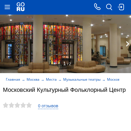
1
/ 2
Главная
Москва
Места
Музыкальные театры
Московский 
Московский Культурный Фольклорный Центр
0 отзывов