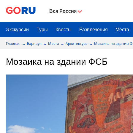
Вся Россия
Экскурсии
Туры
Квесты
Развлечения
Места
Главная
Барнаул
Места
Архитектура
Мозаика на здании 
Мозаика на здании ФСБ