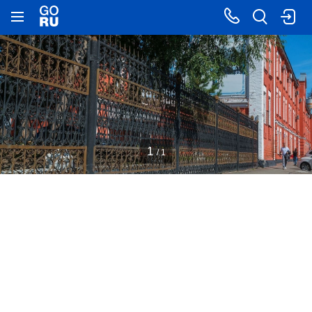
1
/ 1