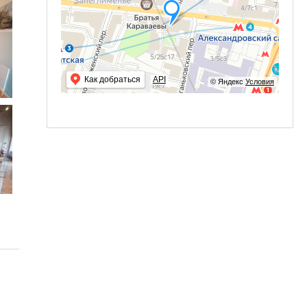
Как добраться
API
© Яндекс
Условия