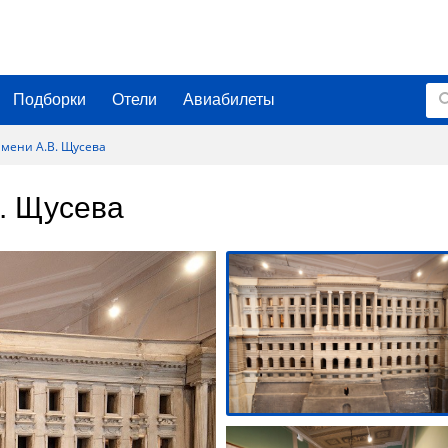
Подборки
Отели
Авиабилеты
мени А.В. Щусева
. Щусева