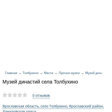
Главная
Толбухино
Места
Прочие музеи
Музей династий 
Музей династий села Толбухино
0 отзывов
Ярославская область, село Толбухино, Ярославский район,
Даниловская улица