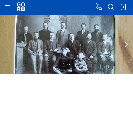
1
/ 5