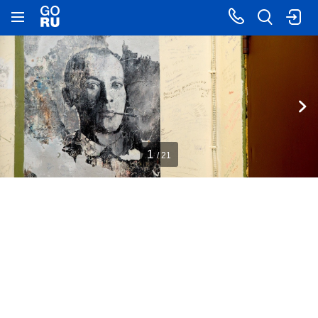
1
/ 21