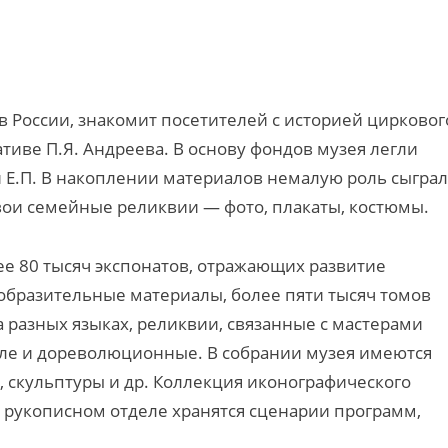
 России, знакомит посетителей с историей цирковог
ативе П.Я. Андреева. В основу фондов музея легли
и Е.П. В накоплении материалов немалую роль сыгра
свои семейные реликвии — фото, плакаты, костюмы.
е 80 тысяч экспонатов, отражающих развитие
изобразительные материалы, более пяти тысяч томов
 разных языках, реликвии, связанные с мастерами
исле и дореволюционные. В собрании музея имеются
ты, скульптуры и др. Коллекция иконографического
в рукописном отделе хранятся сценарии программ,