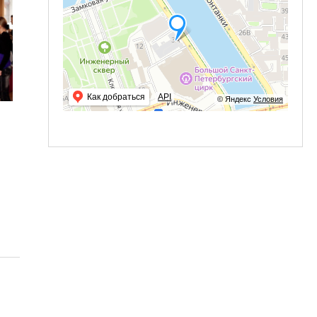
Как добраться
API
© Яндекс
Условия