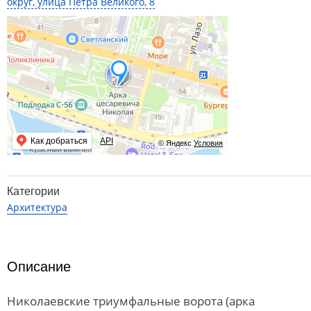
округ, улица Петра Великого, 8
Как добраться
API
© Яндекс
Условия
Категории
Архитектура
Описание
Николаевские триумфальные ворота (арка