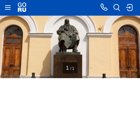
1
/ 1