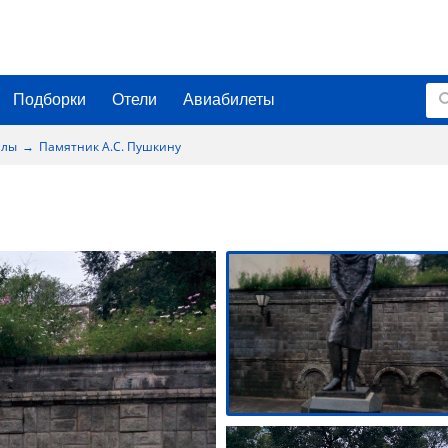
Подборки
Отели
Авиабилеты
алы
Памятник А.С. Пушкину