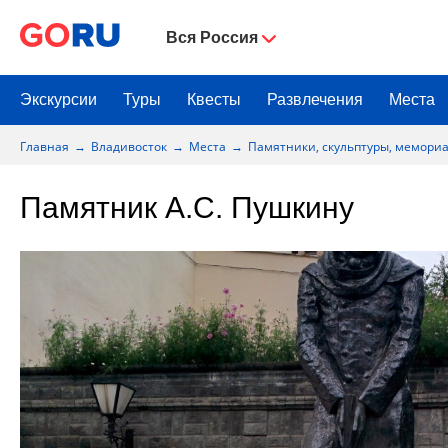
Вся Россия
Экскурсии
Туры
Квесты
Развлечения
Места
Главная
Владивосток
Места
Памятники, скульптуры, мемори
Памятник А.С. Пушкину