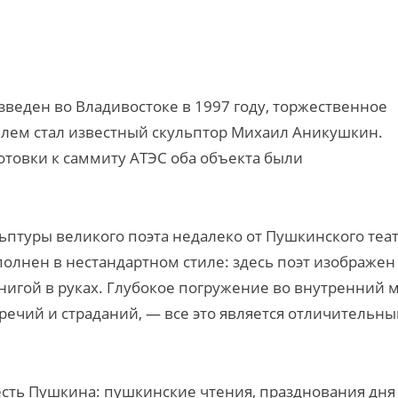
веден во Владивостоке в 1997 году, торжественное
елем стал известный скульптор Михаил Аникушкин.
готовки к саммиту АТЭС оба объекта были
льптуры великого поэта недалеко от Пушкинского теат
полнен в нестандартном стиле: здесь поэт изображен
нигой в руках. Глубокое погружение во внутренний м
ечий и страданий, — все это является отличительн
есть Пушкина: пушкинские чтения, празднования дня