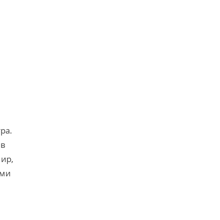
ра.
 в
ир,
ыми