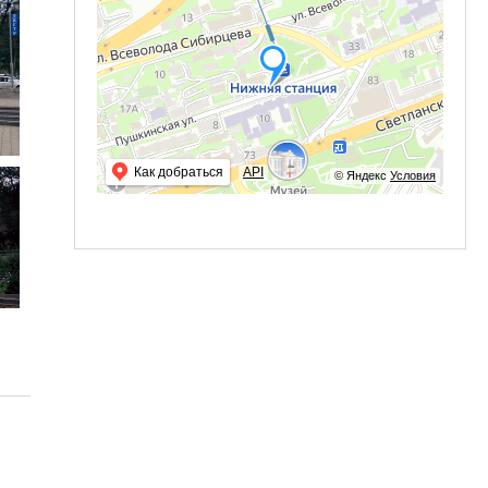
Как добраться
API
© Яндекс
Условия