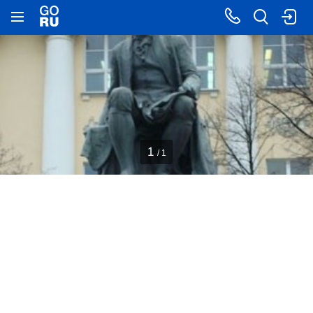
1
/ 1