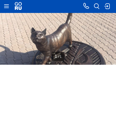
1
/ 1