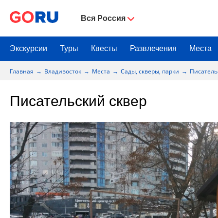
Вся Россия
Экскурсии
Туры
Квесты
Развлечения
Места
Главная
Владивосток
Места
Сады, скверы, парки
Писатель
Писательский сквер