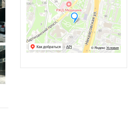
Как добраться
API
© Яндекс
Условия