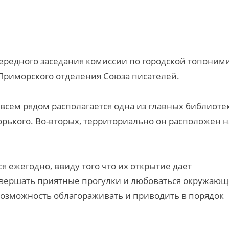
чередного заседания комиссии по городской топоним
риморского отделения Союза писателей.
овсем рядом располагается одна из главных библиоте
орького. Во-вторых, территориально он расположен н
я ежегодно, ввиду того что их открытие дает
овершать приятные прогулки и любоваться окружаю
 возможность облагораживать и приводить в порядок