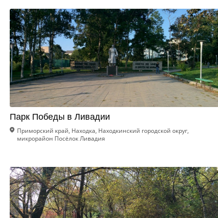
Парк Победы в Ливадии
Приморский край, Находка, Находкинский городской округ,
микрорайон Посёлок Ливадия