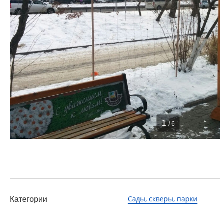
1
/ 6
Сады, скверы, парки
Категории