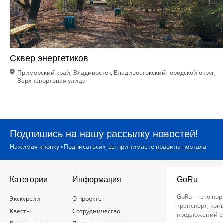
Сквер энергетиков
Приморский край, Владивосток, Владивостокский городской округ,
Верхнепортовая улица
Подпишись на нашу рассылку новостей!
Нажимая кнопку «Подписаться», вы принимаете
правила портала
Категории
Информация
GoRu
GoRu — это пор
Экскурсии
О проекте
транспорт, кон
Квесты
Сотрудничество
предложений с