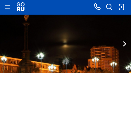
1
/ 3