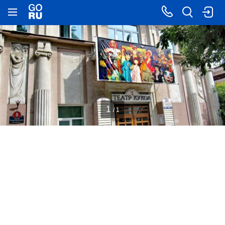
1
/ 1